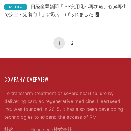
日経産業新聞「iPS実用化へ再加速、心臓再生
MEDIA
で安全・定着向上」に取り上げられました
1
2
COMPANY OVERVIEW
To transform treatment of severe heart failure by
delivering cardiac regenerative medicine, Heartseed
Inc. was founded in 2015. It has also been developing
technologies to expand the access of RM.
社名
Heartseed株式会社