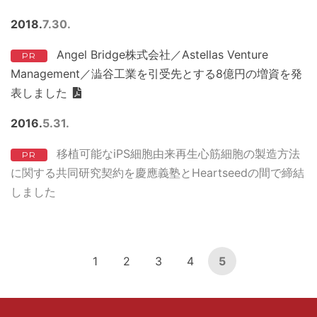
2018
7
30
Angel Bridge株式会社／Astellas Venture
PR
Management／澁谷工業を引受先とする8億円の増資を発
表しました
2016
5
31
移植可能なiPS細胞由来再生心筋細胞の製造方法
PR
に関する共同研究契約を慶應義塾とHeartseedの間で締結
しました
1
2
3
4
5